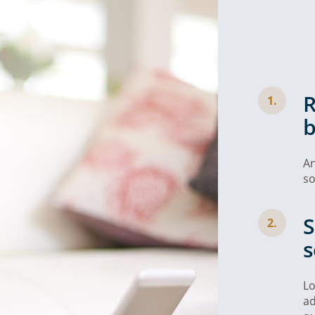
R
1.
b
An
so
S
2.
s
Lo
ad