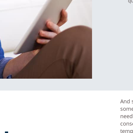
qu
And s
some
neede
conse
tempo