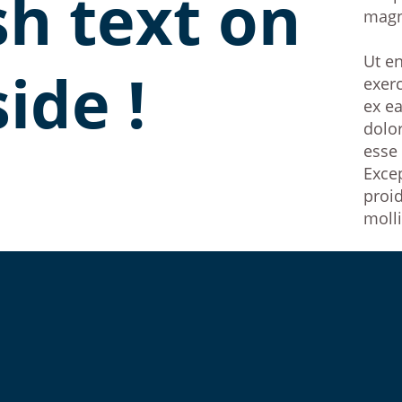
sh text on
magn
Ut e
side !
exerc
ex e
dolor
esse 
Exce
proid
molli