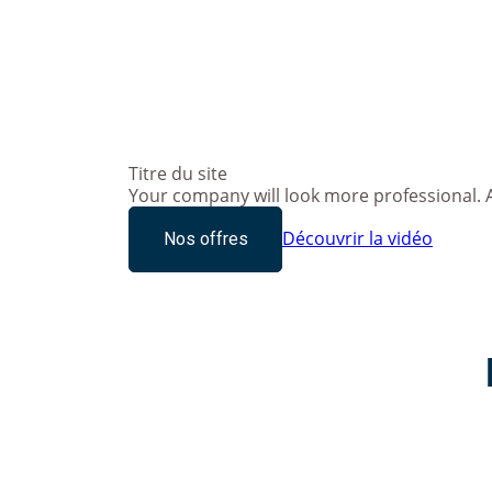
Titre du site
Your company will look more professional. A
Découvrir la vidéo
Nos offres