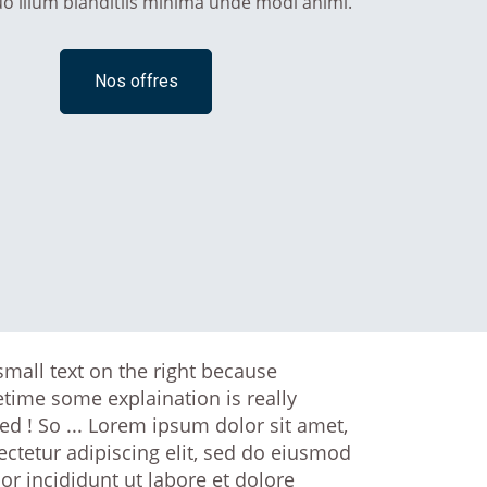
o illum blanditiis minima unde modi animi.
Nos offres
mall text on the right because
time some explaination is really
d ! So ... Lorem ipsum dolor sit amet,
ctetur adipiscing elit, sed do eiusmod
r incididunt ut labore et dolore