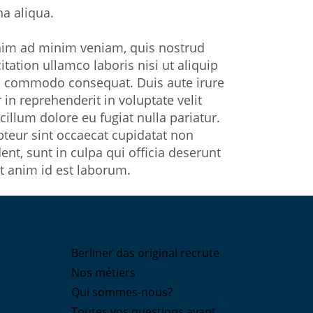
a aliqua.
nim ad minim veniam, quis nostrud
itation ullamco laboris nisi ut aliquip
a commodo consequat. Duis aute irure
 in reprehenderit in voluptate velit
cillum dolore eu fugiat nulla pariatur.
pteur sint occaecat cupidatat non
ent, sunt in culpa qui officia deserunt
t anim id est laborum.
Berliner das original recrute
Nos métiers
Qui sommes-nous?
Toutes vos questions avant