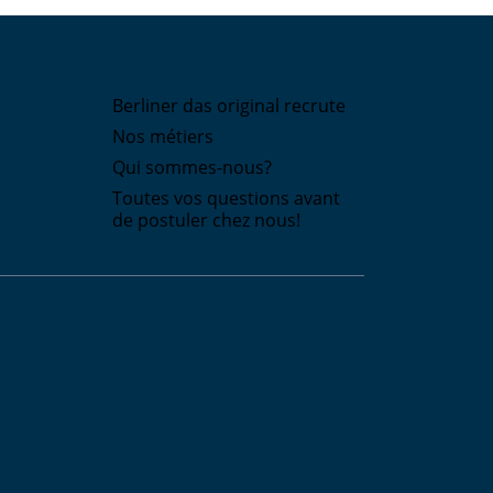
Berliner das original recrute
Nos métiers
Qui sommes-nous?
Toutes vos questions avant
de postuler chez nous!