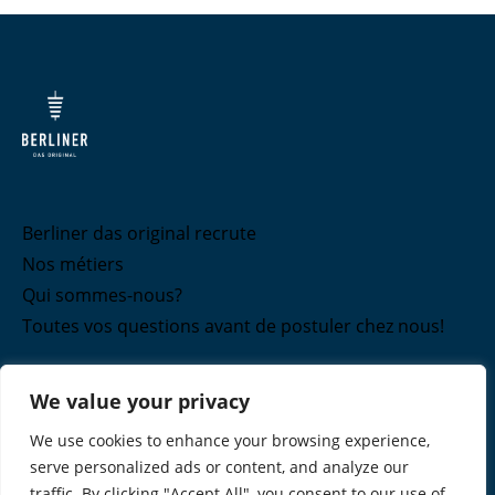
Berliner das original recrute
Nos métiers
Qui sommes-nous?
Toutes vos questions avant de postuler chez nous!
We value your privacy
We use cookies to enhance your browsing experience,
serve personalized ads or content, and analyze our
traffic. By clicking "Accept All", you consent to our use of